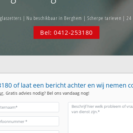
aszetters | Nu beschikbaar in Berghem | Scherpe tarieven | 24
Bel: 0412-253180
180 of laat een bericht achter en wij nemen c
ur
. Gratis advies nodig? Bel ons vandaag nog!