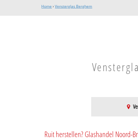
Home
›
Vensterglas Berghem
Venstergl
Ve
Berghem
Berghem-Noord
Ruit herstellen? Glashandel Noord-Br
Berghem-Zuid