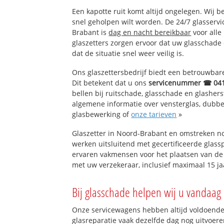
Een kapotte ruit komt altijd ongelegen. Wij b
snel geholpen wilt worden. De 24/7 glasserv
Brabant is
dag en nacht bereikbaar
voor alle
glaszetters zorgen ervoor dat uw glasschade
dat de situatie snel weer veilig is.
Ons glaszettersbedrijf biedt een betrouwbare 
Dit betekent dat u ons
servicenummer ☎ 04
bellen bij ruitschade, glasschade en glashers
algemene informatie over vensterglas, dubbel 
glasbewerking of
onze tarieven
»
Glaszetter in Noord-Brabant en omstreken no
werken uitsluitend met gecertificeerde glassp
ervaren vakmensen voor het plaatsen van de 
met uw verzekeraar, inclusief maximaal 15 ja
Bij glasschade helpen wij u vandaag 
Onze servicewagens hebben altijd voldoend
glasreparatie vaak dezelfde dag nog uitvoeren