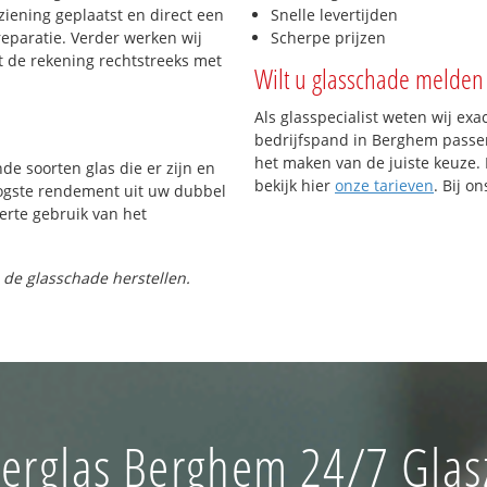
iening geplaatst en direct een
Snelle levertijden
reparatie. Verder werken wij
Scherpe prijzen
t de rekening rechtstreeks met
Wilt u glasschade melden 
Als glasspecialist weten wij exa
bedrijfspand in Berghem passen.
het maken van de juiste keuze. 
nde soorten glas die er zijn en
bekijk hier
onze tarieven
. Bij o
oogste rendement uit uw dubbel
ferte gebruik van het
 de glasschade herstellen.
erglas Berghem 24/7 Glas