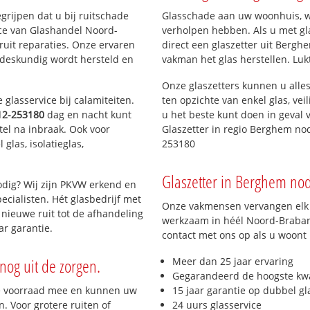
egrijpen dat u bij ruitschade
Glasschade aan uw woonhuis, win
ice van Glashandel Noord-
verholpen hebben. Als u met gl
 ruit reparaties. Onze ervaren
direct een glaszetter uit Berghe
 deskundig wordt hersteld en
vakman het glas herstellen. Luk
Onze glaszetters kunnen u alles
glasservice bij calamiteiten.
ten opzichte van enkel glas, vei
12-253180
dag en nacht kunt
u het beste kunt doen in geval 
tel na inbraak. Ook voor
Glaszetter in regio Berghem no
glas, isolatieglas,
253180
Glaszetter in Berghem nodi
dig? Wij zijn PKVW erkend en
ecialisten. Hét glasbedrijf met
Onze vakmensen vervangen elk j
nieuwe ruit tot de afhandeling
werkzaam in héél Noord-Brabant
ar garantie.
contact met ons op als u woont
nog uit de zorgen.
Meer dan 25 jaar ervaring
Gegarandeerd de hoogste kwa
e voorraad mee en kunnen uw
15 jaar garantie op dubbel gl
. Voor grotere ruiten of
24 uurs glasservice