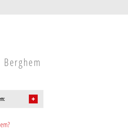
in Berghem
em:
hem?