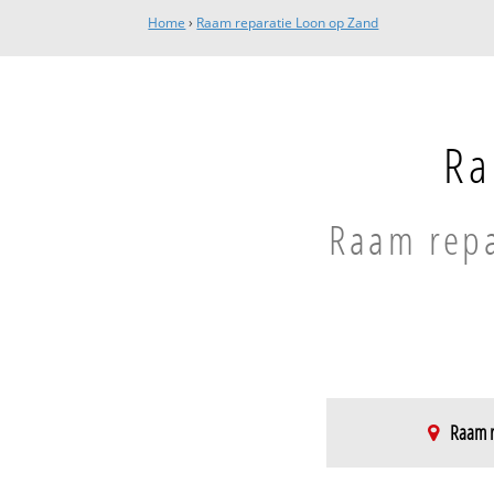
Home
›
Raam reparatie Loon op Zand
Ra
Raam repa
Raam r
Loon op Zand