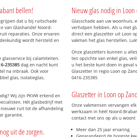
abant bellen!
Nieuw glas nodig in Loon
)
egrijpen dat u bij ruitschade
Glasschade aan uw woonhuis, win
ice van Glashandel Noord-
verholpen hebben. Als u met gl
 ruit reparaties. Onze ervaren
direct een glaszetter uit Loon o
 deskundig wordt hersteld en
vakman het glas herstellen. Luk
Onze glaszetters kunnen u alles
glasservice bij calamiteiten.
ten opzichte van enkel glas, vei
16-235385
dag en nacht kunt
u het beste kunt doen in geval 
tel na inbraak. Ook voor
Glaszetter in regio Loon op Za
el glas, isolatieglas,
0416-235385
Glaszetter in Loon op Zand
dig? Wij zijn PKVW erkend en
ecialisten. Hét glasbedrijf met
Onze vakmensen vervangen elk j
nieuwe ruit tot de afhandeling
werkzaam in héél Noord-Brabant
ar garantie.
contact met ons op als u woont
nog uit de zorgen.
Meer dan 25 jaar ervaring
Gegarandeerd de hoogste kwa