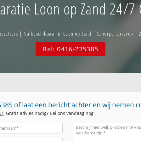
ratie Loon op Zand 24/7 
zetters | Nu beschikbaar in Loon op Zand | Scherpe tarieven | 
Bel: 0416-235385
385 of laat een bericht achter en wij nemen c
ur
. Gratis advies nodig? Bel ons vandaag nog!