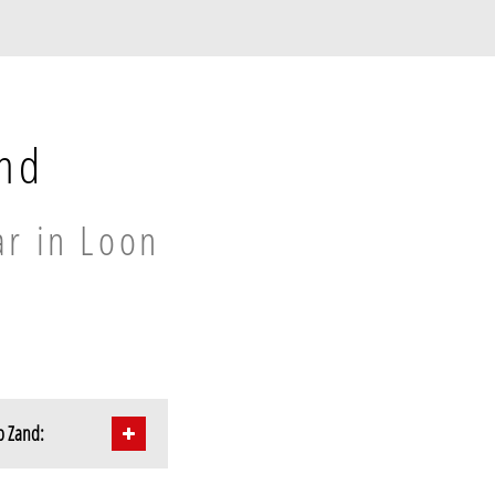
and
ar in Loon
p Zand: