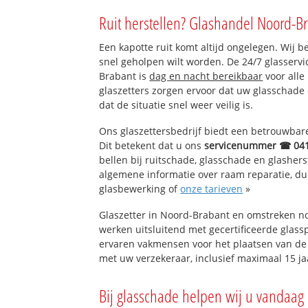
Oud-Loon
Ruit herstellen? Glashandel Noord-Br
Mussenhoek
Molenwijk (noord
Een kapotte ruit komt altijd ongelegen. Wij b
Molenwijk (zuid)
snel geholpen wilt worden. De 24/7 glasserv
Bergeind
Brabant is
dag en nacht bereikbaar
voor alle
Oost-Loon
glaszetters zorgen ervoor dat uw glasschade
De Plakken
dat de situatie snel weer veilig is.
Ons glaszettersbedrijf biedt een betrouwbare 
Dit betekent dat u ons
servicenummer ☎ 04
bellen bij ruitschade, glasschade en glashers
algemene informatie over raam reparatie, dubb
glasbewerking of
onze tarieven
»
Glaszetter in Noord-Brabant en omstreken no
werken uitsluitend met gecertificeerde glassp
ervaren vakmensen voor het plaatsen van de 
met uw verzekeraar, inclusief maximaal 15 ja
Bij glasschade helpen wij u vandaag 