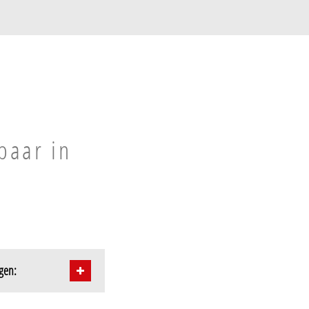
baar in
ngen: