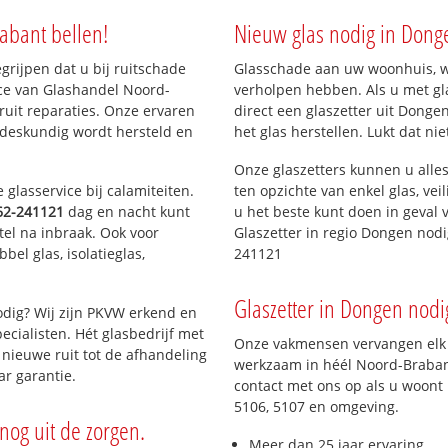
abant bellen!
Nieuw glas nodig in Dong
egrijpen dat u bij ruitschade
Glasschade aan uw woonhuis, win
ice van Glashandel Noord-
verholpen hebben. Als u met gl
 ruit reparaties. Onze ervaren
direct een glaszetter uit Donge
 deskundig wordt hersteld en
het glas herstellen. Lukt dat ni
Onze glaszetters kunnen u alles
glasservice bij calamiteiten.
ten opzichte van enkel glas, vei
62-241121
dag en nacht kunt
u het beste kunt doen in geval 
tel na inbraak. Ook voor
Glaszetter in regio Dongen nod
el glas, isolatieglas,
241121
Glaszetter in Dongen nodig
dig? Wij zijn PKVW erkend en
ecialisten. Hét glasbedrijf met
Onze vakmensen vervangen elk j
nieuwe ruit tot de afhandeling
werkzaam in héél Noord-Brabant
ar garantie.
contact met ons op als u woont 
5106, 5107 en omgeving.
nog uit de zorgen.
Meer dan 25 jaar ervaring