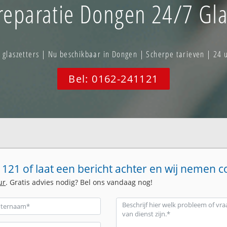
eparatie Dongen 24/7 Gla
laszetters | Nu beschikbaar in Dongen | Scherpe tarieven | 24 
Bel: 0162-241121
121 of laat een bericht achter en wij nemen c
ur
. Gratis advies nodig? Bel ons vandaag nog!