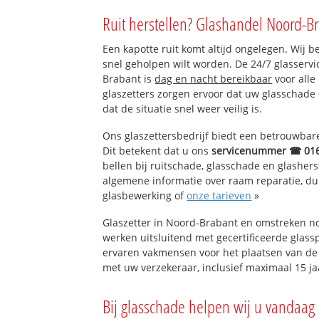
West 1
Ruit herstellen? Glashandel Noord-Br
West 2
Centrum
Een kapotte ruit komt altijd ongelegen. Wij b
Beljaart
snel geholpen wilt worden. De 24/7 glasserv
Biezen
Brabant is
dag en nacht bereikbaar
voor alle
Hoge Akker
glaszetters zorgen ervoor dat uw glasschade
Oud Dongen
dat de situatie snel weer veilig is.
Klein Dongen
Dongen-Vaart
Ons glaszettersbedrijf biedt een betrouwbare 
Tichelrijt
Dit betekent dat u ons
servicenummer ☎ 01
Wildert
bellen bij ruitschade, glasschade en glashers
algemene informatie over raam reparatie, dubb
glasbewerking of
onze tarieven
»
Glaszetter in Noord-Brabant en omstreken no
werken uitsluitend met gecertificeerde glassp
ervaren vakmensen voor het plaatsen van de 
met uw verzekeraar, inclusief maximaal 15 ja
Bij glasschade helpen wij u vandaag 