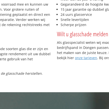
e voorraad mee en kunnen uw
Gegarandeerd de hoogste kwa
. Voor grotere ruiten of
15 jaar garantie op dubbel gl
iening geplaatst en direct een
24 uurs glasservice
reparatie. Verder werken wij
Snelle levertijden
t de rekening rechtstreeks met
Scherpe prijzen
Wilt u glasschade melden 
Als glasspecialist weten wij exa
bedrijfspand in Dongen passen. 
nde soorten glas die er zijn en
het maken van de juiste keuze. 
oogste rendement uit uw dubbel
bekijk hier
onze tarieven
. Bij o
ferte gebruik van het
 de glasschade herstellen.