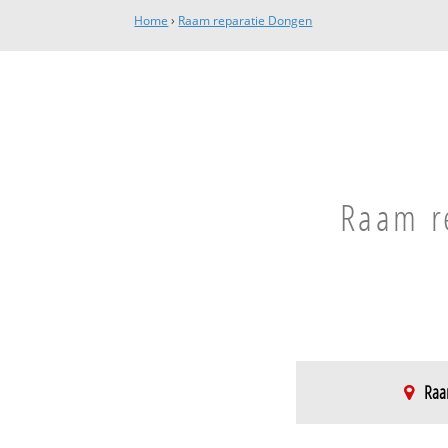
Home
›
Raam reparatie Dongen
Raam re
Raam
Dongen