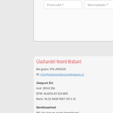
Glashandel Noord-Brabant
Bel gratis: 076-2005220
M:
info@glashandelnoordbrabant.nl
Glaspunt B.V.
KvK: 09161356
BTW: NL8255.87.633.B05
Bank: NL32 INGB 0007 2912 25
Bereikbaarheid
Wij zijn
dag en nacht
bereikbaar!