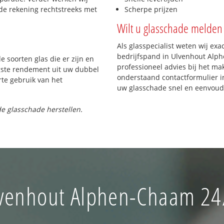
de rekening rechtstreeks met
Scherpe prijzen
Wilt u glasschade melden 
Als glasspecialist weten wij exa
bedrijfspand in Ulvenhout Alph
e soorten glas die er zijn en
professioneel advies bij het mak
gste rendement uit uw dubbel
onderstaand contactformulier in
rte gebruik van het
uw glasschade snel en eenvoud
e glasschade herstellen.
lvenhout Alphen-Chaam 24/