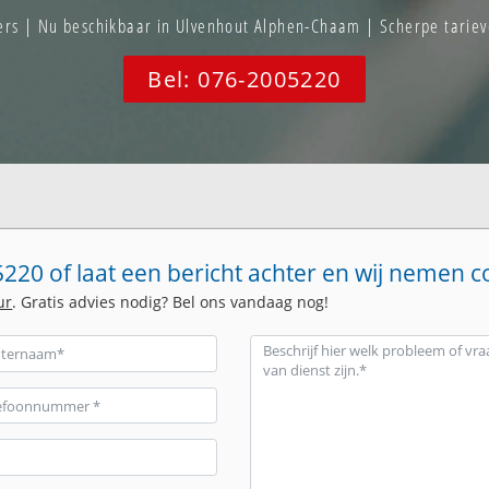
rs | Nu beschikbaar in Ulvenhout Alphen-Chaam | Scherpe tariev
Bel: 076-2005220
220 of laat een bericht achter en wij nemen c
ur
. Gratis advies nodig? Bel ons vandaag nog!