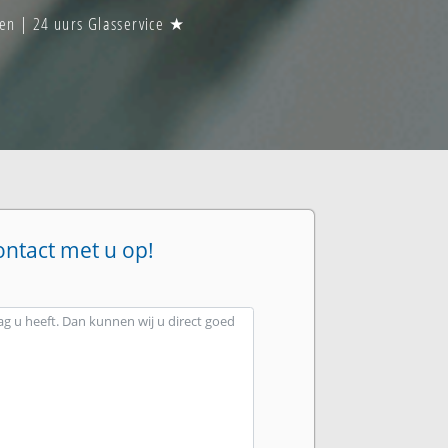
en | 24 uurs Glasservice ★
ontact met u op!