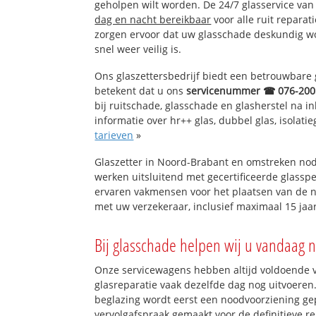
geholpen wilt worden. De 24/7 glasservice va
dag en nacht bereikbaar
voor alle ruit reparat
zorgen ervoor dat uw glasschade deskundig wor
snel weer veilig is.
Ons glaszettersbedrijf biedt een betrouwbare g
betekent dat u ons
servicenummer ☎ 076-200
bij ruitschade, glasschade en glasherstel na 
informatie over hr++ glas, dubbel glas, isolati
tarieven
»
Glaszetter in Noord-Brabant en omstreken nod
werken uitsluitend met gecertificeerde glasspe
ervaren vakmensen voor het plaatsen van de n
met uw verzekeraar, inclusief maximaal 15 jaar
Bij glasschade helpen wij u vandaag n
Onze servicewagens hebben altijd voldoende
glasreparatie vaak dezelfde dag nog uitvoeren.
beglazing wordt eerst een noodvoorziening gep
vervolgafspraak gemaakt voor de definitieve re