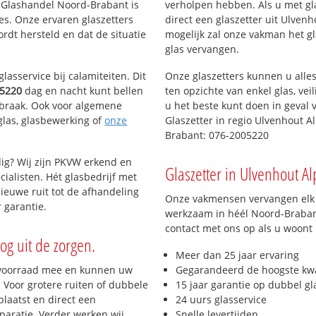
n Glashandel Noord-Brabant is
verholpen hebben. Als u met gl
ies. Onze ervaren glaszetters
direct een glaszetter uit Ulven
dt hersteld en dat de situatie
mogelijk zal onze vakman het gla
glas vervangen.
lasservice bij calamiteiten. Dit
Onze glaszetters kunnen u alles
5220
dag en nacht kunt bellen
ten opzichte van enkel glas, vei
inbraak. Ook voor algemene
u het beste kunt doen in geval 
eglas, glasbewerking of
onze
Glaszetter in regio Ulvenhout 
Brabant: 076-2005220
ig? Wij zijn PKVW erkend en
Glaszetter in Ulvenhout A
cialisten. Hét glasbedrijf met
ieuwe ruit tot de afhandeling
Onze vakmensen vervangen elk j
 garantie.
werkzaam in héél Noord-Brabant
contact met ons op als u woont
og uit de zorgen.
Meer dan 25 jaar ervaring
 voorraad mee en kunnen uw
Gegarandeerd de hoogste kwa
 Voor grotere ruiten of dubbele
15 jaar garantie op dubbel gl
laatst en direct een
24 uurs glasservice
paratie. Verder werken wij
Snelle levertijden