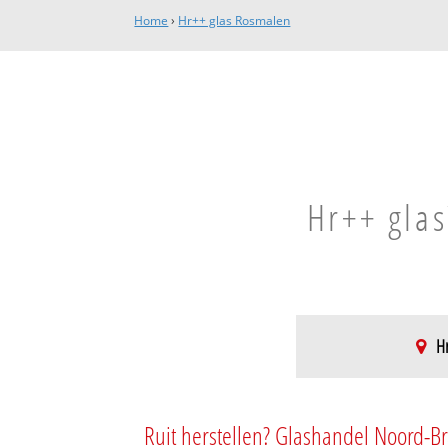
Home
›
Hr++ glas Rosmalen
Hr++ glas
Hr
De Groote Wielen
Brabantpoort
Ruit herstellen? Glashandel Noord-Br
De Groote Vliet