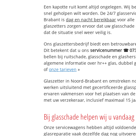
Vlietdijk
Een kapotte ruit komt altijd ongelegen. Wij b
Broekland
snel geholpen wilt worden. De 24/7 glasserv
De Watertuinen
Brabant is
dag en nacht bereikbaar
voor alle
De Hoven
glaszetters zorgen ervoor dat uw glasschade
De Lanen
dat de situatie snel weer veilig is.
Landelijk gebied
Wielen
Ons glaszettersbedrijf biedt een betrouwbare 
Landelijk gebied
Dit betekent dat u ons
servicenummer ☎ 07
Wielen
bellen bij ruitschade, glasschade en glashers
algemene informatie over hr++ glas, dubbel gl
Graafsepoort
of
onze tarieven
»
De Hinthamerpoo
Graafsebuurt-Zu
Glaszetter in Noord-Brabant en omstreken no
Aawijk-Noord
werken uitsluitend met gecertificeerde glassp
Graafsebuurt-No
ervaren vakmensen voor het plaatsen van de 
Hintham-Zuid
met uw verzekeraar, inclusief maximaal 15 ja
Hintham-Noord
Bij glasschade helpen wij u vandaag 
Onze servicewagens hebben altijd voldoend
glasreparatie vaak dezelfde dag nog uitvoeren