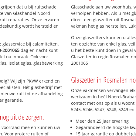
Hondsberg
egrijpen dat u bij ruitschade
Glasschade aan uw woonhuis, win
Kruisstraat
ice van Glashandel Noord-
verholpen hebben. Als u met gl
Bedrijventerrein Kruisstraat
 ruit reparaties. Onze ervaren
direct een glaszetter uit Rosmal
De Overlaet-Oost
 deskundig wordt hersteld en
vakman het glas herstellen. Luk
De Overlaet-West
 De Groote
A2 zone Rosmalen-Noord
Onze glaszetters kunnen u alles
Rosmalense Polder
glasservice bij calamiteiten.
ten opzichte van enkel glas, vei
 De Groote
3-2001065
dag en nacht kunt
u het beste kunt doen in geval 
Rosmalen-Zuid
tel na inbraak. Ook voor
Glaszetter in regio Rosmalen n
Maliskamp-West
as, isolatieglas, glasbewerking
2001065
Maliskamp-Oost
rt
Het Vinkel
Glaszetter in Rosmalen nod
id
Binckhorst
dig? Wij zijn PKVW erkend en
Sparrenburg
ecialisten. Hét glasbedrijf met
Onze vakmensen vervangen elk j
ord
Molenhoek
nieuwe ruit tot de afhandeling
werkzaam in héél Noord-Brabant
A2 zone Rosmalen-Zuid
ar garantie.
contact met ons op als u woont 
5245, 5246, 5247, 5248, 5249 en
nog uit de zorgen.
Meer dan 25 jaar ervaring
e voorraad mee en kunnen uw
Gegarandeerd de hoogste kwa
. Voor grotere ruiten of
15 jaar garantie op dubbel gl