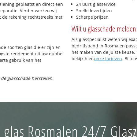
iening geplaatst en direct een
24 uurs glasservice
reparatie. Verder werken wij
Snelle levertijden
t de rekening rechtstreeks met
Scherpe prijzen
Wilt u glasschade melden 
Als glasspecialist weten wij exa
bedrijfspand in Rosmalen passen
nde soorten glas die er zijn en
het maken van de juiste keuze. 
oogste rendement uit uw dubbel
bekijk hier
onze tarieven
. Bij o
ferte gebruik van het
 de glasschade herstellen.
 glas Rosmalen 24/7 Glasz