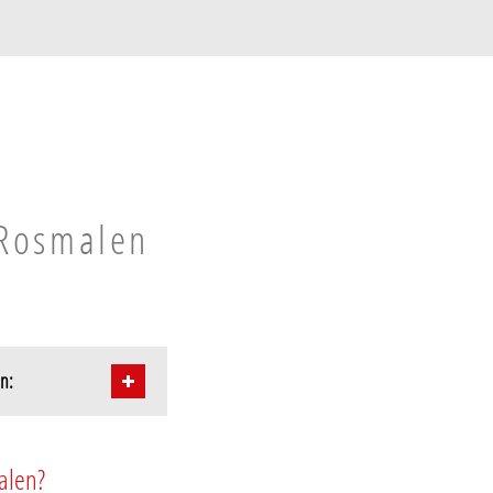
 Rosmalen
en:
alen?